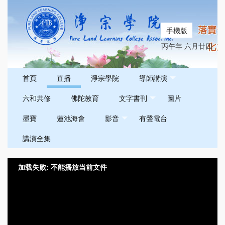
手機版
丙午年 六月廿四
首頁
直播
淨宗學院
導師講演
六和共修
佛陀教育
文字書刊
圖片
墨寶
蓮池海會
影音
有聲電台
講演全集
加载失败: 不能播放当前文件