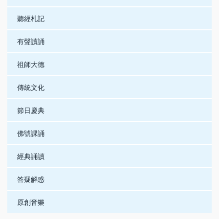
聽經札記
有聲讀誦
祖師大德
傳統文化
節日慶典
佛號課誦
經典誦讀
答疑解惑
原創音樂