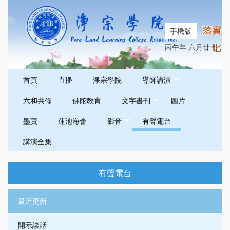
手機版
丙午年 六月廿七
首頁
直播
淨宗學院
導師講演
六和共修
佛陀教育
文字書刊
圖片
墨寶
蓮池海會
影音
有聲電台
講演全集
有聲電台
最近更新
開示談話