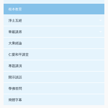
根本教育
淨土五經
華嚴講席
大乘經論
仁愛和平講堂
專題講演
開示談話
學佛答問
簡體字幕