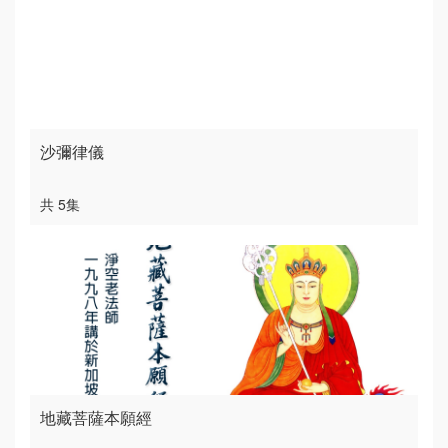
沙彌律儀
共 5集
地藏菩薩本願經