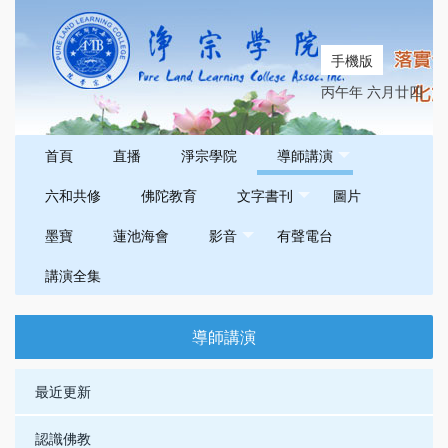
手機版
丙午年 六月廿四
首頁
直播
淨宗學院
導師講演
六和共修
佛陀教育
文字書刊
圖片
墨寶
蓮池海會
影音
有聲電台
講演全集
導師講演
最近更新
認識佛教