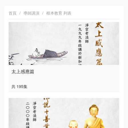
首頁
/
導師講演
/
根本教育 列表
太上感應篇
共 195集