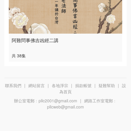
阿難問事佛吉凶經二講
共 38集
聯系我們
|
網站留言
|
各地淨宗
|
捐款帳號
|
疑難幫助
|
設
為首頁
辦公室電郵﹕
pllc2001@gmail.com
|
網路工作室電郵﹕
pllcweb@gmail.com