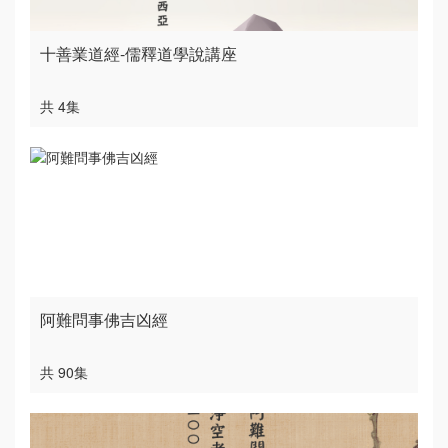
十善業道經-儒釋道學說講座
共 4集
阿難問事佛吉凶經
共 90集