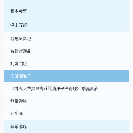
根本教育
淨土五經
觀無量壽經
普賢行願品
阿彌陀經
念佛圓通章
《佛說大乘無量壽莊嚴清淨平等覺經》粵語讀誦
無量壽經
往生論
華嚴講席