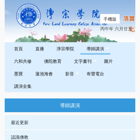
手機版
丙午年 六月廿五
首頁
直播
淨宗學院
導師講演
六和共修
佛陀教育
文字書刊
圖片
墨寶
蓮池海會
影音
有聲電台
講演全集
導師講演
最近更新
認識佛教