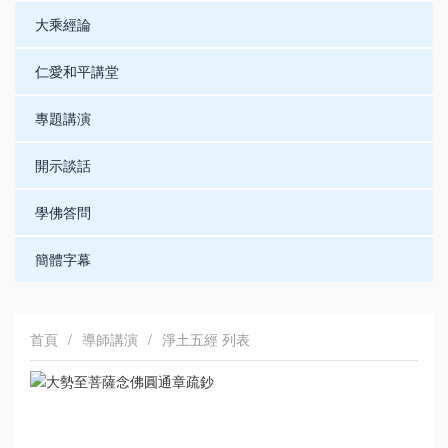
大乘經論
仁愛和平講堂
專題講演
開示談話
學佛答問
簡體字幕
首頁
/
導師講演
/
淨土五經 列表