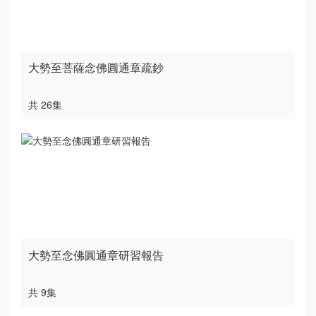
大勢至菩薩念佛圓通章疏鈔
共 26集
大勢至念佛圓通章研習報告
共 9集