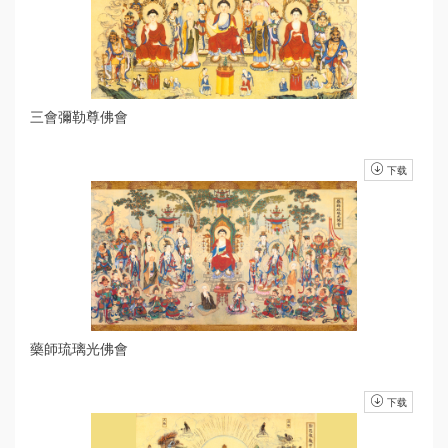
三會彌勒尊佛會
下载
藥師琉璃光佛會
下载