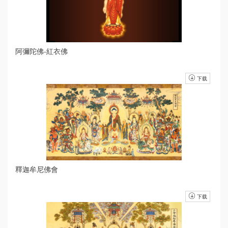
阿彌陀佛-紅衣佛
下载
釋迦牟尼佛會
下载