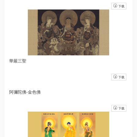
下载
華嚴三聖
下载
阿彌陀佛-金色佛
下载