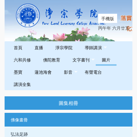
手機版
丙午年 六月廿五
首頁
直播
淨宗學院
導師講演
六和共修
佛陀教育
文字書刊
圖片
墨寶
蓮池海會
影音
有聲電台
講演全集
圖集相冊
佛像畫冊
弘法足跡