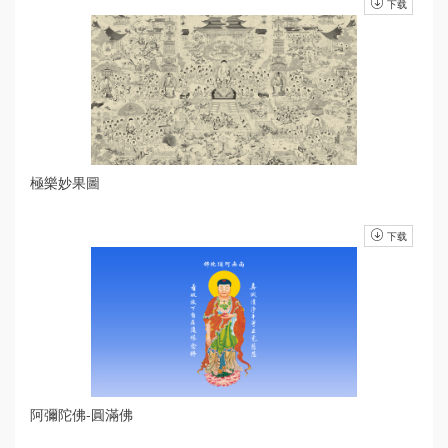
下载
極樂妙果圖
下载
阿彌陀佛-圓滿佛