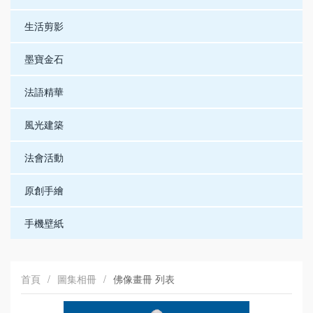
生活剪影
墨寶金石
法語精華
風光建築
法會活動
原創手繪
手機壁紙
首頁
/
圖集相冊
/
佛像畫冊 列表