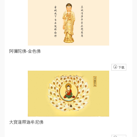
阿彌陀佛-金色佛
下载
大寶蓮釋迦牟尼佛