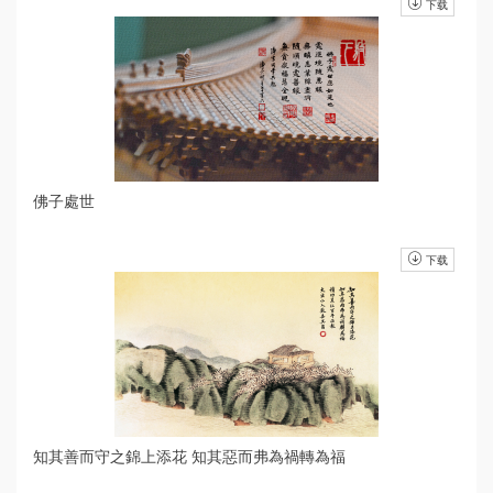
下载
佛子處世
下载
知其善而守之錦上添花 知其惡而弗為禍轉為福