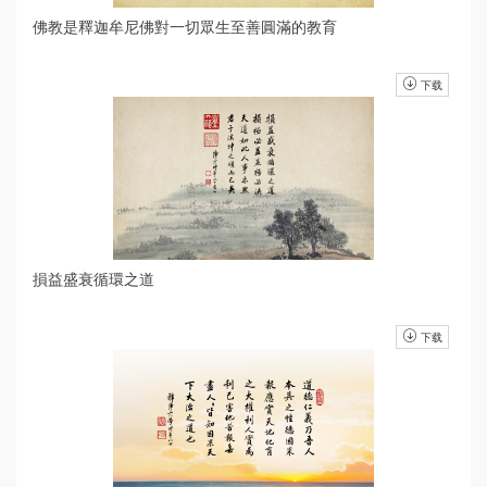
佛教是釋迦牟尼佛對一切眾生至善圓滿的教育
下载
損益盛衰循環之道
下载