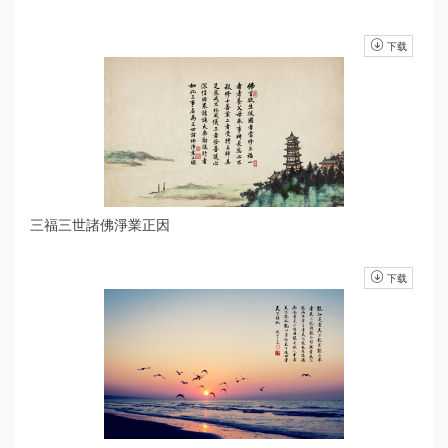
下载
三福三世諸佛淨業正因
下载