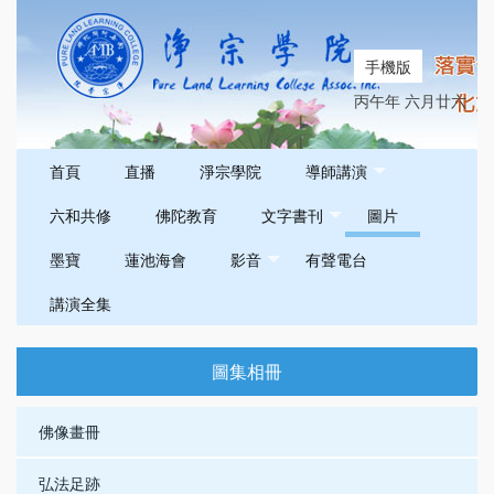
手機版
丙午年 六月廿六
首頁
直播
淨宗學院
導師講演
六和共修
佛陀教育
文字書刊
圖片
墨寶
蓮池海會
影音
有聲電台
講演全集
圖集相冊
佛像畫冊
弘法足跡