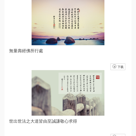
無量壽經佛所行處
下载
世出世法之大道皆由至誠謙敬心求得