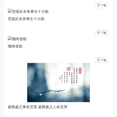
下载
菩薩於未來事生十大願
下载
懺悔發願
下载
處難處之事俞宜寬 處難處之人俞宜厚