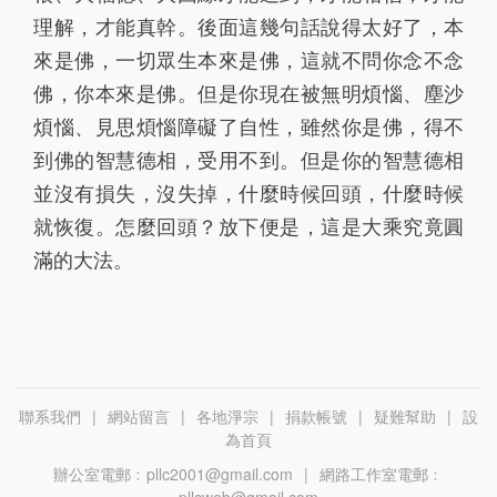
理解，才能真幹。後面這幾句話說得太好了，本
來是佛，一切眾生本來是佛，這就不問你念不念
佛，你本來是佛。但是你現在被無明煩惱、塵沙
煩惱、見思煩惱障礙了自性，雖然你是佛，得不
到佛的智慧德相，受用不到。但是你的智慧德相
並沒有損失，沒失掉，什麼時候回頭，什麼時候
就恢復。怎麼回頭？放下便是，這是大乘究竟圓
滿的大法。
聯系我們
|
網站留言
|
各地淨宗
|
捐款帳號
|
疑難幫助
|
設
為首頁
辦公室電郵﹕
pllc2001@gmail.com
|
網路工作室電郵﹕