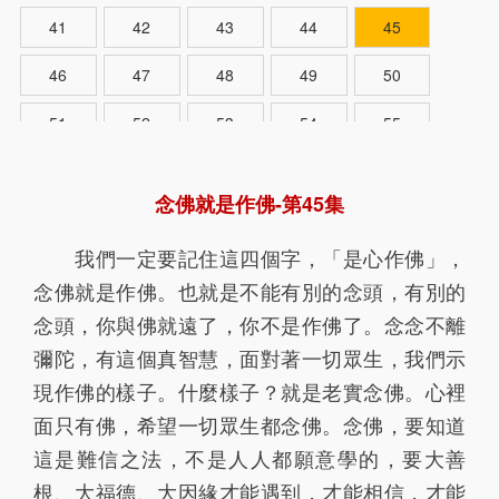
41
42
43
44
45
46
47
48
49
50
51
52
53
54
55
56
57
58
59
60
念佛就是作佛-第45集
61
62
63
64
65
我們一定要記住這四個字，「是心作佛」，
66
67
68
69
70
念佛就是作佛。也就是不能有別的念頭，有別的
71
72
73
74
75
念頭，你與佛就遠了，你不是作佛了。念念不離
彌陀，有這個真智慧，面對著一切眾生，我們示
76
77
78
現作佛的樣子。什麼樣子？就是老實念佛。心裡
面只有佛，希望一切眾生都念佛。念佛，要知道
這是難信之法，不是人人都願意學的，要大善
根、大福德、大因緣才能遇到，才能相信，才能