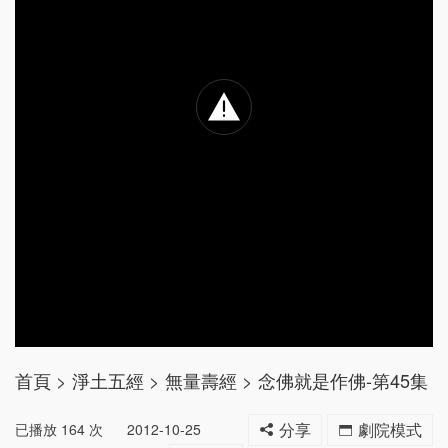
首頁
>
淨土五經
>
無量壽經
>
念佛就是作佛-第45集
已播放
164
次
2012-10-25
分享
劇院模式