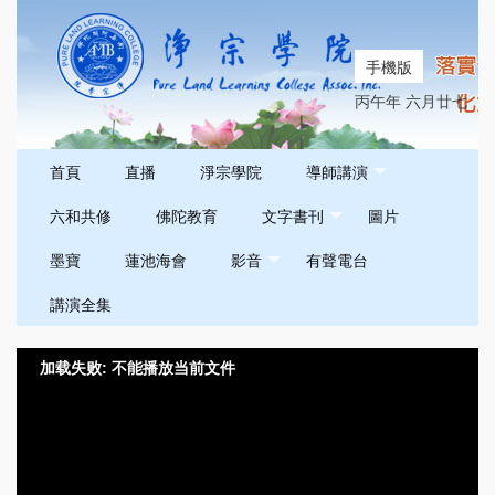
手機版
丙午年 六月廿七
首頁
直播
淨宗學院
導師講演
六和共修
佛陀教育
文字書刊
圖片
墨寶
蓮池海會
影音
有聲電台
講演全集
加载失败: 不能播放当前文件