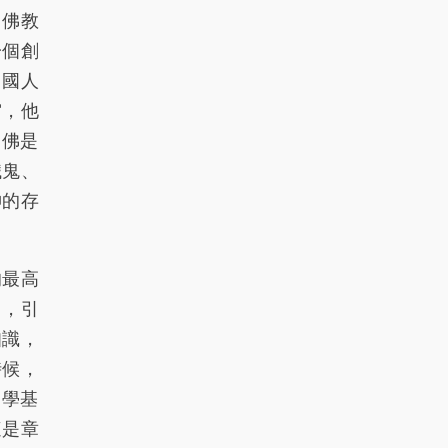
336
337
338
339
340
，佛教
一個創
341
342
343
344
345
中國人
346
347
348
349
350
宙，他
351
352
353
354
355
，佛是
餓鬼、
356
357
358
359
360
神的存
361
362
363
364
365
366
367
368
369
370
的最高
」，引
371
372
373
374
375
知識，
376
377
378
379
380
時候，
381
382
383
384
385
佛學基
這是章
386
387
388
389
390