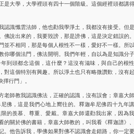
正是大學，大學裡頭有四十一個階級。這個經裡頭都講
認識懺雲法師，他也勸我學淨土，我都沒有接受。但
。佛說出來的，我要毀謗，那是謗佛，這是決定錯誤的
門並不相同，那是每個人根性不一樣，愛好不一樣。所
教你哪個法門，佛法開明。我們年輕，自以為是知識分
一年到頭都念這個，這什麼？這沒有滋味，與自己的根
，對這個特別有興趣。所以淨土也只有略微讚歎，沒有
決擇行門」。
老師教我認識佛法，正確的認識，沒有誤會；章嘉大
牟尼佛，這是我們心地上嚮往的。釋迦牟尼佛四十九年
無限的羨慕、尊重、愛戴。章嘉大師還勸我出家，因為
看的關於佛的書籍，章嘉大師教的，叫我看《釋迦譜》
記。他告訴我，學佛如果對佛不認識會走錯路，你一定