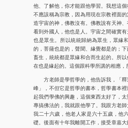
他、了解他，你才能跟他學習。我想這個
不應該稱為宗教，因為用現在宗教裡面的
造宇宙的神，佛教沒有。佛教說有天神、
看到外國人，他也是人。宇宙之間確實有
也是眾生。所以統統歸納為眾生，眾緣
的，菩薩也是的，聲聞、緣覺都是的；下
畜生，統統都是眾緣和合而生起的。所以
在也是緣起的。這個跟科學所講的相應，
方老師是學哲學的，他告訴我，「釋迦
峰」，不但它是哲學的書本，哲學書本裡
起我們學佛的興趣，這個東西太好了，太
專搞佛法的，我就跟他學了。我跟方老師
我二十六歲，他老人家是六十五歲，他
礎。後面有十年我離開工作，接受章嘉大