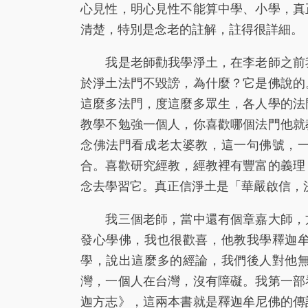
心見性，明心見性不能算中學、小學，真
清楚，特別是念老的註解，註得很詳細。
我是老師勸我學淨土，在李老師之前我
於淨土法門不毀謗，為什麼？它是佛說的
這麼多法門，度這麼多眾生，各人學的法
教學不勉強一個人，你喜歡哪個法門他就
念佛法門看成老太婆教，這一句佛號，
合。喜歡研究經教，經教裡有豐富的義理
念去學習它。真正信淨土是「華嚴啟信，
我三個老師，當中還有個章嘉大師，方
發心學佛，我也很歡喜，他教我學釋迦
學，說出這麼多的經論，我們後人對他
灣，一個人在台灣，沒有障礙。我第一部
迦方志》，這兩本書就是釋迦牟尼佛的傳