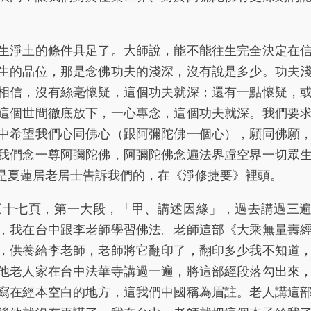
淨土的條件具足了。大師說，能不能往生完全決定在
生的品位，那是念佛功夫的淺深，沒有說是多少。功夫
相信，沒有絲毫懷疑，這個功夫就深；還有一點懷疑，
這個世間徹底放下，一心專念，這個功夫就深。我們要
中希望我們心同佛心（跟阿彌陀佛一個心），願同佛願
我們念一尊阿彌陀佛，阿彌陀佛念遍法界虛空界一切眾
是夏蓮居老居士告訴我們的，在《淨修捷要》裡頭。
七頁，第一大段，「甲、講述因緣」，過去講過三遍
，我在台中跟李老師學習佛法。老師這部《大乘無量壽
，供養給李老師，老師將它翻印了，翻印多少我不知道
他老人家在台中法華寺講過一遍，將這部經段落勾出來
寫在經本空白的地方，這我們中國稱為眉註。老人講這