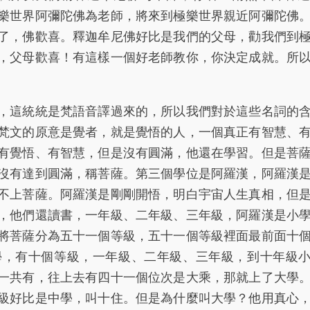
樂世界阿彌陀佛為老師，將來到極樂世界親近阿彌陀佛
了，佛歡喜。釋迦牟尼佛好比是我們的父母，勸我們到
，父母歡喜！有這樣一個好老師教你，你決定成就。所
這統統是梵語音譯過來的，所以我們對於這些名詞的
梵文的原意是覺者，就是覺悟的人，一個真正有智慧、
有覺悟、有智慧，但是沒有圓滿，他還在學習。但是菩
沒有達到圓滿，稱菩薩。第三個學位是阿羅漢，阿羅漢
不上菩薩。阿羅漢是剛剛開悟，明白宇宙人生真相，但
，他們還讀書，一年級、二年級、三年級，阿羅漢是小
將菩薩分為五十一個等級，五十一個等級裡面最前面十
學，有十個等級，一年級、二年級、三年級，到十年級
一共有，往上去有四十一個位次是大乘，那就上了大學
級好比是中學，叫十住。但是為什麼叫大學？他用真心