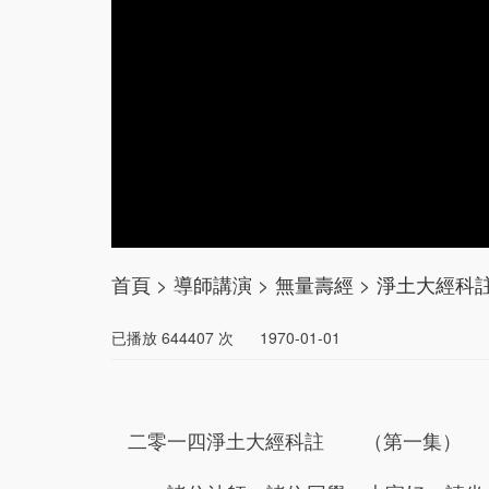
首頁
>
導師講演
>
無量壽經
>
淨土大經科註
已播放
644407
次
1970-01-01
二零一四淨土大經科註 （第一集） 201