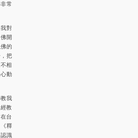
得非常
286
287
288
289
290
291
292
293
294
295
是我對
296
297
298
299
300
。佛開
以佛的
301
302
303
304
305
子，把
306
307
308
309
310
性不相
起心動
311
312
313
314
315
316
317
318
319
320
師教我
321
322
323
324
325
講經教
326
327
328
329
330
我在台
、《釋
331
332
333
334
335
要認識