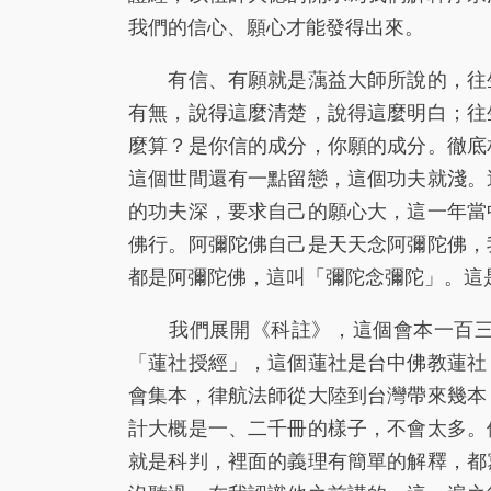
我們的信心、願心才能發得出來。
有信、有願就是蕅益大師所說的，往生
有無，說得這麼清楚，說得這麼明白；往
麼算？是你信的成分，你願的成分。徹底
這個世間還有一點留戀，這個功夫就淺。
的功夫深，要求自己的願心大，這一年當
佛行。阿彌陀佛自己是天天念阿彌陀佛，
都是阿彌陀佛，這叫「彌陀念彌陀」。這
我們展開《科註》，這個會本一百三十
「蓮社授經」，這個蓮社是台中佛教蓮社
會集本，律航法師從大陸到台灣帶來幾本
計大概是一、二千冊的樣子，不會太多。
就是科判，裡面的義理有簡單的解釋，都