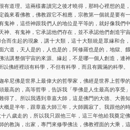
很有道理。這兩樣書讀完之後才曉得，那時心裡想的是
定義來看佛教，佛教跟它不相應，宗教第一個就是要有
有鬼神，這些神跟我們人的地位是平等的，就好像我們
天神、有鬼神，它承認他們存在，並不承認他們創造宇
和合而生起的現象，講十大類，這十大類統是眾緣和合
面六道，天人是的，人也是的，阿修羅也是的，地獄、
佛法講整個宇宙的來源、緣起，不是哪一個人創造，連
所以佛經裡頭有科學，不但有科學，而且有圓滿的科學。
牟尼佛是世界上最偉大的哲學家，佛經是世界上哲學
頭最高的，高等哲學，告訴我「學佛是人生最高的享受
難得了。所以我遇到章嘉大師，這是佛門的大德、大善
大概是半年，跟章嘉大師三年，大師圓寂了。我跟他的
六十八歲走的，所以我只跟他三年，這三年他給我奠定
師的教誨，出家，專門來修學佛法，佛教裡面的大乘，