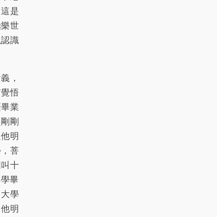
。這是
236
237
238
239
240
極樂世
以認識
241
242
243
244
245
246
247
248
249
250
含義，
251
252
253
254
255
有覺悟
256
257
258
259
260
薩畢業
是剛剛
261
262
263
264
265
是他明
266
267
268
269
270
學，菩
個叫十
271
272
273
274
275
小學畢
276
277
278
279
280
。大學
，他明
281
282
283
284
285