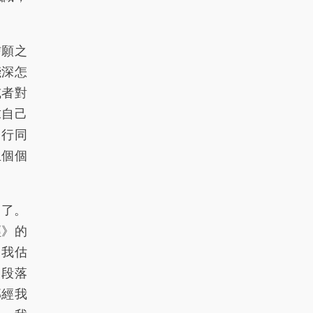
131
132
133
134
135
信願之
136
137
138
139
140
淺深怎
141
142
143
144
145
或者對
求自己
146
147
148
149
150
，行同
151
152
153
154
155
生個個
156
157
158
159
160
161
162
163
164
165
了。
經》的
166
167
168
169
170
，我估
171
172
173
174
175
，段落
部經我
176
177
178
179
180