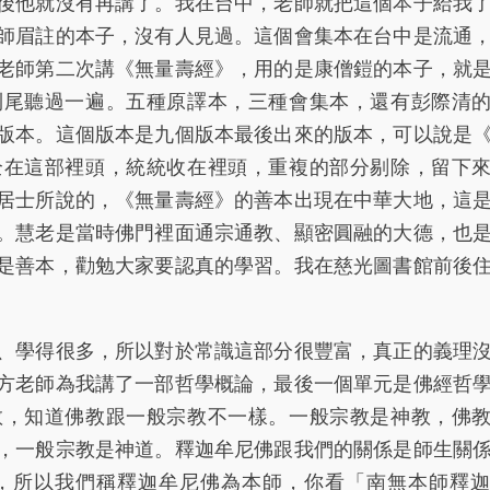
後他就沒有再講了。我在台中，老師就把這個本子給我
師眉註的本子，沒有人見過。這個會集本在台中是流通
老師第二次講《無量壽經》，用的是康僧鎧的本子，就
到尾聽過一遍。五種原譯本，三種會集本，還有彭際清
版本。這個版本是九個版本最後出來的版本，可以說是
全在這部裡頭，統統收在裡頭，重複的部分剔除，留下
居士所說的，《無量壽經》的善本出現在中華大地，這
。慧老是當時佛門裡面通宗通教、顯密圓融的大德，也
是善本，勸勉大家要認真的學習。我在慈光圖書館前後
學得很多，所以對於常識這部分很豐富，真正的義理
方老師為我講了一部哲學概論，最後一個單元是佛經哲
教，知道佛教跟一般宗教不一樣。一般宗教是神教，佛
，一般宗教是神道。釋迦牟尼佛跟我們的關係是師生關
，所以我們稱釋迦牟尼佛為本師，你看「南無本師釋