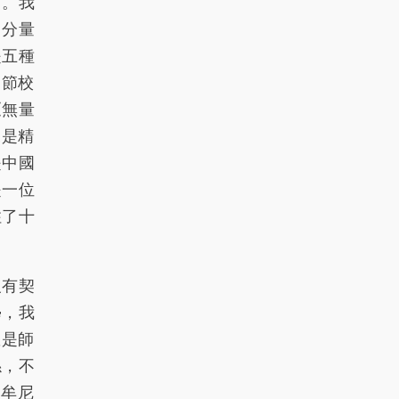
了。我
181
182
183
184
185
，分量
是五種
186
187
188
189
190
的節校
191
192
193
194
195
《無量
196
197
198
199
200
來是精
是中國
201
202
203
204
205
是一位
206
207
208
209
210
住了十
211
212
213
214
215
沒有契
216
217
218
219
220
學，我
221
222
223
224
225
教是師
226
227
228
229
230
係，不
迦牟尼
231
232
233
234
235