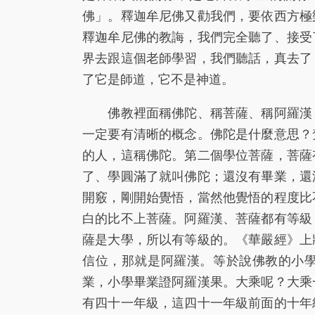
佛」。釋迦牟尼佛又勸我們，要依西方極
釋迦牟尼佛的教誨，我們完全聽了、接受
界去跟這個老師學習，我們聽話，真去了
了它是師道，它不是神道。
佛教裡面稱佛陀、稱菩薩、稱阿羅漢，
一定要有清晰的概念。佛陀是什麼意思？
的人，這稱佛陀。第二個學位菩薩，菩薩
了、學圓滿了就叫佛陀；還沒有畢業，還
開竅，剛開始覺悟，當然他覺悟的程度比
白的比不上菩薩。阿羅漢、菩薩都有等級
薩是大學，所以有等級的。《華嚴經》上
信位，那就是阿羅漢。等於說佛教的小
業，小學畢業證阿羅漢果。大乘呢？大乘
有四十一年級，這四十一年級前面的十年