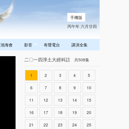
手機版
丙午年 六月廿四
蓮池海會
影音
有聲電台
講演全集
二〇一四淨土大經科註
共508集
1
2
3
4
5
6
7
8
9
10
11
12
13
14
15
16
17
18
19
20
21
22
23
24
25