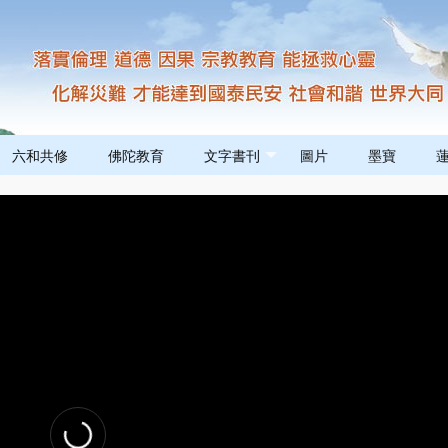
六和共修
佛陀教育
文字書刊
圖片
墨寶