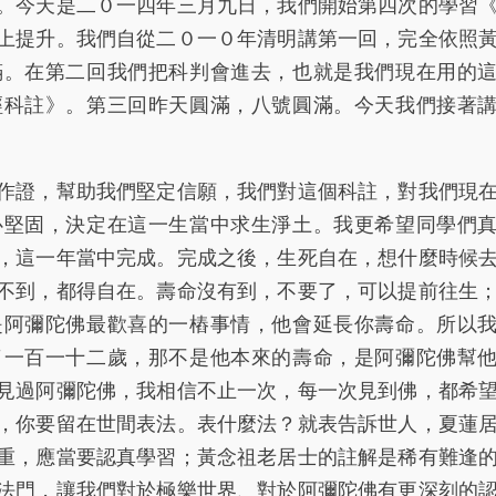
今天是二０一四年三月九日，我們開始第四次的學習
上提升。我們自從二０一０年清明講第一回，完全依照
滿。在第二回我們把科判會進去，也就是我們現在用的
經科註》。第三回昨天圓滿，八號圓滿。今天我們接著
證，幫助我們堅定信願，我們對這個科註，對我們現
心堅固，決定在這一生當中求生淨土。我更希望同學們
，這一年當中完成。完成之後，生死自在，想什麼時候
不到，都得自在。壽命沒有到，不要了，可以提前往生
是阿彌陀佛最歡喜的一樁事情，他會延長你壽命。所以
了一百一十二歲，那不是他本來的壽命，是阿彌陀佛幫
見過阿彌陀佛，我相信不止一次，每一次見到佛，都希
，你要留在世間表法。表什麼法？就表告訴世人，夏蓮
重，應當要認真學習；黃念祖老居士的註解是稀有難逢
法門，讓我們對於極樂世界、對於阿彌陀佛有更深刻的