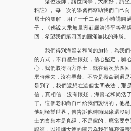
諸位法師，諸位同學，大家好，請坐。
科註》。每一次的學習都幫助我們自己向
居士的集解，用了一千二百個小時講圓
子，《佛說大乘無量壽莊嚴清淨平等覺
回，希望我們第四回的圓滿無比的殊勝。
我們得到海賢老和尚的加持，為我們作
的方式，不再產生懷疑，信心堅定，願
心，我們取得西方淨土，就在這次第四回
麼時候去，沒有罣礙。不管是壽命到還是
是到了，我們還想在這個世間表法，那
信，真相信，沒有懷疑，海賢老和尚活
了。這個老和尚自己給我們說明的，他是
他到極樂世界，佛告訴他時節因緣還沒到
士的會集本是真經，不是假的，應當要尊
證經，以祖師大德的開示為我們解釋淨宗