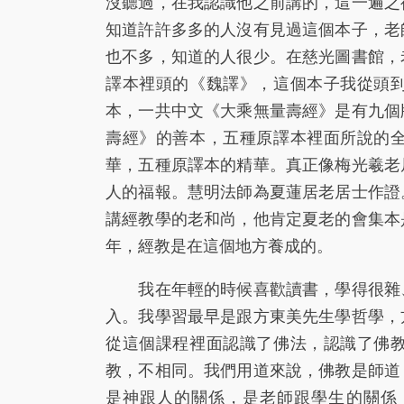
沒聽過，在我認識他之前講的，這一遍之
知道許許多多的人沒有見過這個本子，老
也不多，知道的人很少。在慈光圖書館，
譯本裡頭的《魏譯》，這個本子我從頭
本，一共中文《大乘無量壽經》是有九個
壽經》的善本，五種原譯本裡面所說的
華，五種原譯本的精華。真正像梅光羲老
人的福報。慧明法師為夏蓮居老居士作證
講經教學的老和尚，他肯定夏老的會集本
年，經教是在這個地方養成的。
我在年輕的時候喜歡讀書，學得很雜、
入。我學習最早是跟方東美先生學哲學，
從這個課程裡面認識了佛法，認識了佛
教，不相同。我們用道來說，佛教是師道
是神跟人的關係，是老師跟學生的關係