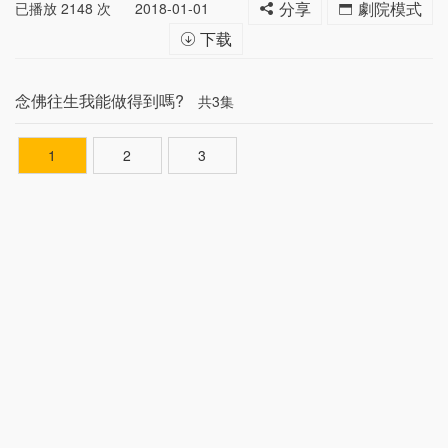
已播放
2148
次
2018-01-01
分享
劇院模式
下载
念佛往生我能做得到嗎?
共3集
1
2
3