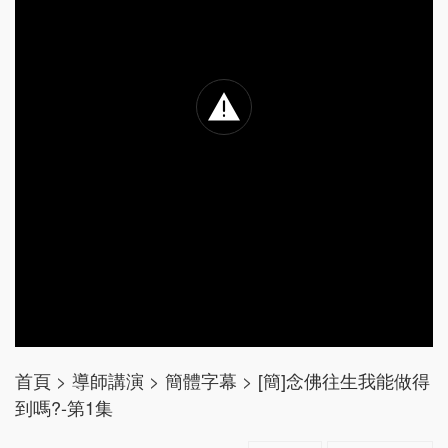
首頁
>
導師講演
>
簡體字幕
>
[簡]念佛往生我能做得
到嗎?-第1集