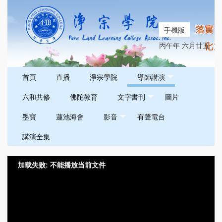
手機版
丙午年 六月廿五
首頁
直播
淨宗學院
導師講演
六和共修
佛陀教育
文字書刊
圖片
墨寶
蓮池海會
影音
有聲電台
講演全集
加载失败: 不能播放当前文件