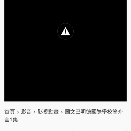
首頁
>
影音
>
影視動畫
>
圖文巴明德國際學校簡介-
全1集