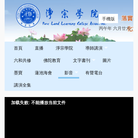
手機版
丙午年 六月廿六
首頁
直播
淨宗學院
導師講演
六和共修
佛陀教育
文字書刊
圖片
墨寶
蓮池海會
影音
有聲電台
講演全集
加载失败: 不能播放当前文件