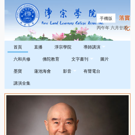
手機版
丙午年 六月廿四
首頁
直播
淨宗學院
導師講演
六和共修
佛陀教育
文字書刊
圖片
墨寶
蓮池海會
影音
有聲電台
講演全集