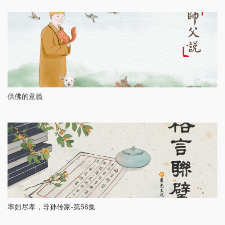
供佛的意義
率妇尽孝，导孙传家-第56集