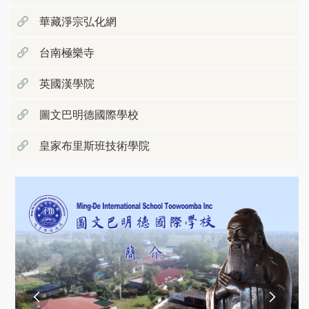
華藏淨宗弘化網
台南極樂寺
英國漢學院
圖文巴明德國際學校
皇家布里斯班技術學院

