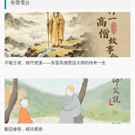
有聲電台
不敬王者、独守虎溪——东晋高僧慧远大师的传奇一生
斷惡修善，積功累德