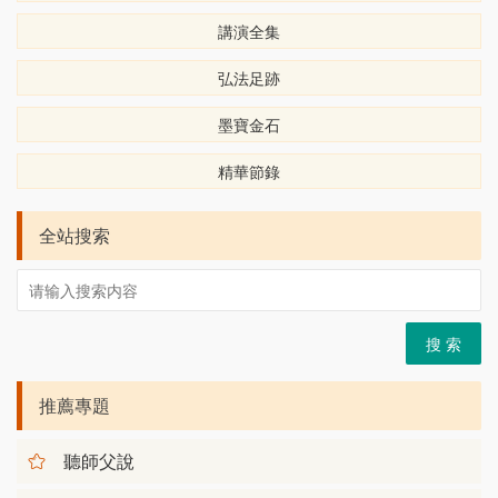
講演全集
弘法足跡
墨寶金石
精華節錄
全站搜索
搜 索
推薦專題
聽師父說